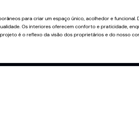
orâneos para criar um espaço único, acolhedor e funcional.
ualidade. Os interiores oferecem conforto e praticidade, enq
projeto é o reflexo da visão dos proprietários e do nosso c
Links
al 1, N.º 735 2.º R
Blog
zelos
Termos e Condições
a Feira
Política de Cookies
Política de Privacidade
gmail.com
Livro de Reclamações