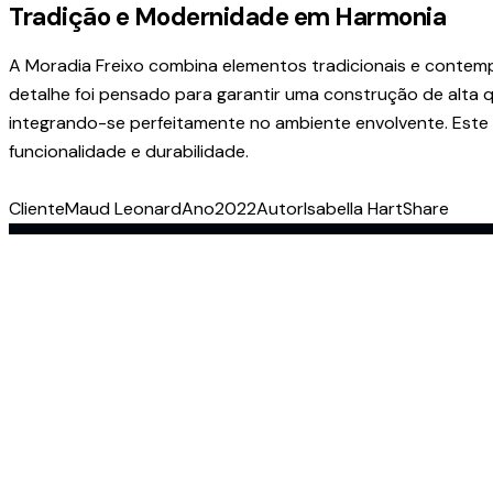
Tradição e Modernidade em Harmonia
A Moradia Freixo combina elementos tradicionais e contemp
detalhe foi pensado para garantir uma construção de alta q
integrando-se perfeitamente no ambiente envolvente. Este 
funcionalidade e durabilidade.
Cliente
Maud Leonard
Ano
2022
Autor
Isabella Hart
Share
Escritório
Estrada Nacion
4535-214 Mo
Santa Maria d
dominolilas@