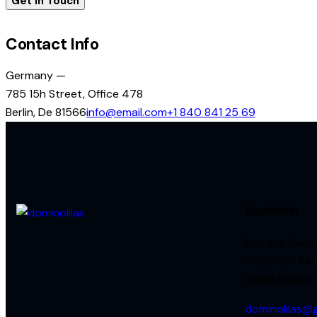
Contact Info
Germany —
785 15h Street, Office 478
Berlin, De 81566
info@email.com
+1 840 841 25 69
Escritório
Estrada Nacion
4535-214 Mo
Santa Maria d
dominolilas@