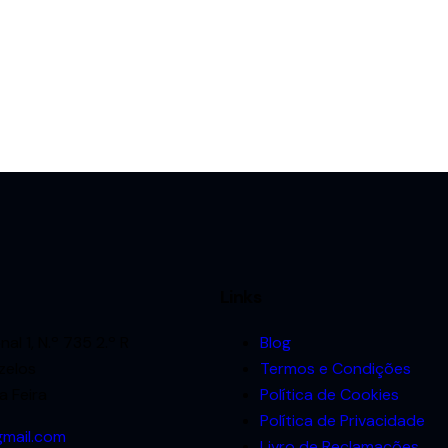
Links
al 1, N.º 735 2.º R
Blog
zelos
Termos e Condições
a Feira
Política de Cookies
Política de Privacidade
gmail.com
Livro de Reclamações